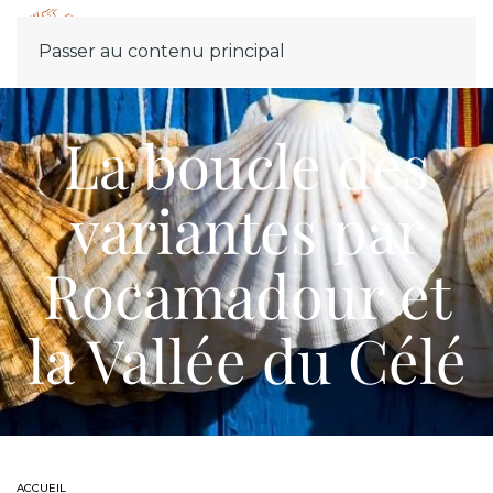
Menu
Passer au contenu principal
La boucle des
variantes par
Rocamadour et
la Vallée du Célé
ACCUEIL