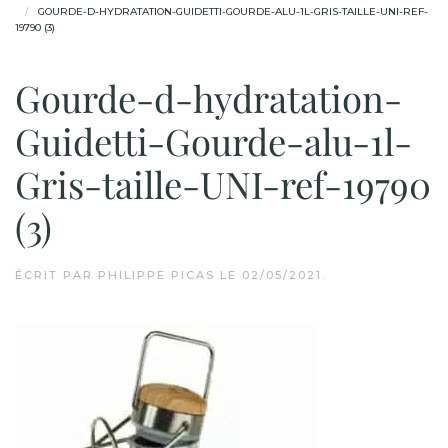
GOURDE-D-HYDRATATION-GUIDETTI-GOURDE-ALU-1L-GRIS-TAILLE-UNI-REF-
19790 (3)
Gourde-d-hydratation-
Guidetti-Gourde-alu-1l-
Gris-taille-UNI-ref-19790
(3)
ÉCRIT PAR
PHILIPPE PICAS
LE
02/05/2021
.