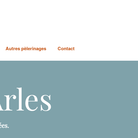
Autres pèlerinages
Contact
rles
ées.