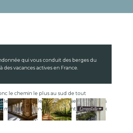
randonnée qui vous conduit des berges du
à des vacances actives en France.
onc le chemin le plus au sud de tout
le chemin par lequel transitaient les italiens
 du moyen age, servait également aux romieux