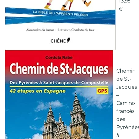
13,95
€
Chemin
de St-
Jacques
–
Camino
francés
des
Pyrénée
à