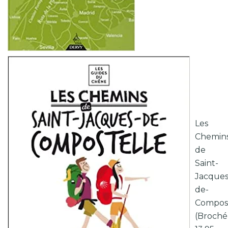
Les
Chemin
de
Saint-
Jacques
de-
Compost
(Broché