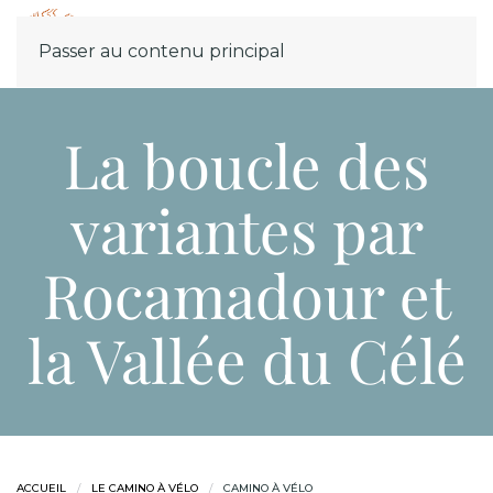
Menu
Passer au contenu principal
La boucle des
variantes par
Rocamadour et
la Vallée du Célé
ACCUEIL
LE CAMINO À VÉLO
CAMINO À VÉLO