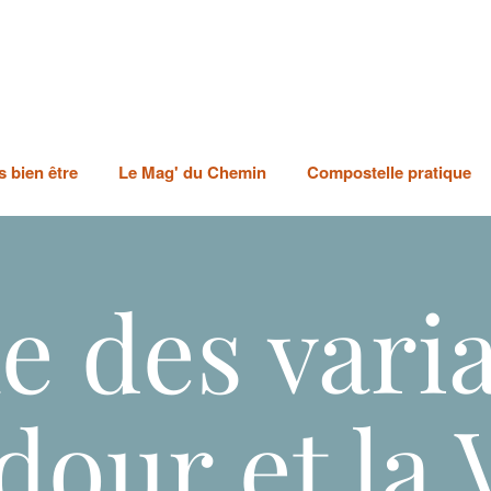
 bien être
Le Mag' du Chemin
Compostelle pratique
e des vari
our et la V