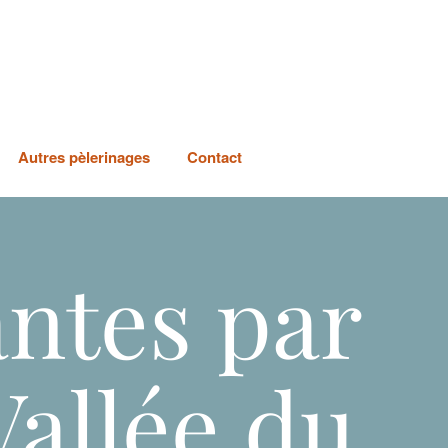
Autres pèlerinages
Contact
antes par
allée du