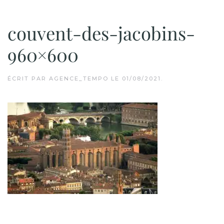
couvent-des-jacobins-
960×600
ÉCRIT PAR
AGENCE_TEMPO
LE
01/08/2021
.